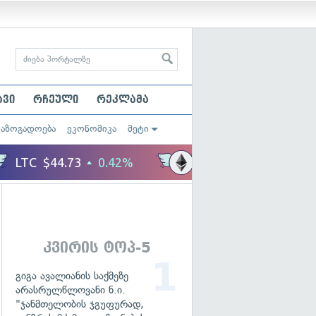
ავი
რჩეული
რეკლამა
საზოგადოება
ეკონომიკა
მეტი
კვირის ტოპ-5
გიგა ავალიანის საქმეზე
არასრულწლოვანი ნ.ი.
"ჯანმთელობის ჯგუფურად,