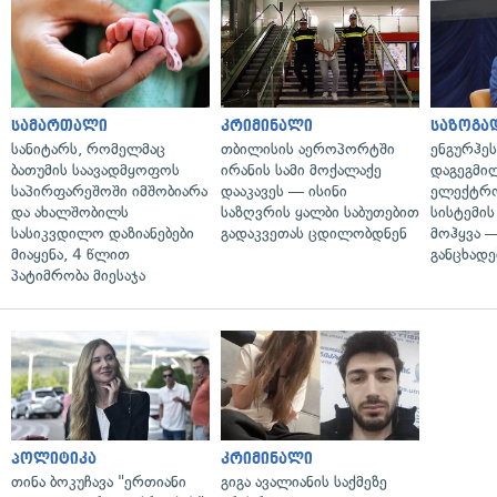
სამართალი
კრიმინალი
საზოგა
სანიტარს, რომელმაც
თბილისის აეროპორტში
ენგურჰეს
ბათუმის საავადმყოფოს
ირანის სამი მოქალაქე
დაგეგმი
საპირფარეშოში იმშობიარა
დააკავეს — ისინი
ელექტრ
და ახალშობილს
საზღვრის ყალბი საბუთებით
სისტემის
სასიკვდილო დაზიანებები
გადაკვეთას ცდილობდნენ
მოჰყვა —
მიაყენა, 4 წლით
განცხადე
პატიმრობა მიესაჯა
პოლიტიკა
კრიმინალი
თინა ბოკუჩავა "ერთიანი
გიგა ავალიანის საქმეზე