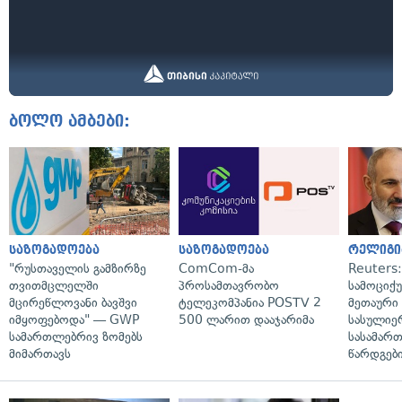
ბოლო ამბები:
საზოგადოება
საზოგადოება
რელიგი
"რუსთაველის გამზირზე
ComCom-მა
Reuters
თვითმცლელში
პროსამთავრობო
სამოციქ
მცირეწლოვანი ბავშვი
ტელეკომპანია POSTV 2
მეთაური 
იმყოფებოდა" — GWP
500 ლარით დააჯარიმა
სასულიე
სამართლებრივ ზომებს
სასამარ
მიმართავს
წარდგები