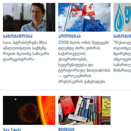
საზოგადოება
პოლიტიკა
საზოგა
საია: სტრასბურგმა მზია
2008 წლის ომის შედეგები
"რუსთავ
ამაღლობელის საქმეზე
დღემდე ძირს უთხრის
თვითმც
რიგით მეოთხე საჩივარი
საქართველოს
მცირეწლ
დაარეგისტრირა
უსაფრთხოებას,
იმყოფებ
სუვერენიტეტსა და
სამართლ
ტერიტორიულ მთლიანობას
მიმართა
— ევროკავშირის
პრესპიკერის განცხადება
Sci-Tech
წიგნები