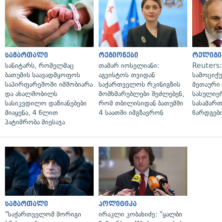
სამართალი
რეგიონები
რელიგი
სანიტარს, რომელმაც
თამარ იოსელიანი:
Reuters
ბათუმის საავადმყოფოს
აგვისტოს თვიდან
სამოციქ
საპირფარეშოში იმშობიარა
საქართველოს რკინიგზის
მეთაური 
და ახალშობილს
მომხმარებლები შეძლებენ,
სასულიე
სასიკვდილო დაზიანებები
რომ თბილისიდან ბათუმში
სასამარ
მიაყენა, 4 წლით
4 საათში იმგზავრონ
წარდგები
პატიმრობა მიესაჯა
სამართალი
პოლიტიკა
"საქართველომ მორიგი
ირაკლი კობახიძე: "ყალბი