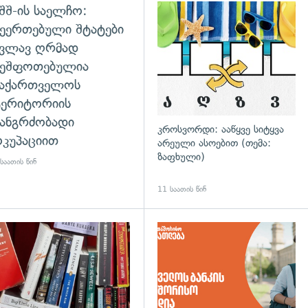
შშ-ის საელჩო:
დახედვა
ეერთებული შტატები
კვლავ ღრმად
შეშფოთებულია
საქართველოს
ტერიტორიის
ანგრძობადი
კროსვორდი: ააწყვე სიტყვა
კუპაციით
არეული ასოებით (თემა:
ზაფხული)
საათის წინ
11 საათის წინ
დახედვა
გადახედვა