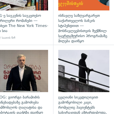
1-ე საუკუნის საუკეთესო
ისწავლე საზღვარგარეთ
რილერი რომანები —
საქართველოს ბანკის
ახეთ The New York Times-
სტიპენდიით —
ს სია
მოსწავლეებისთვის შექმნილ
საერთაშორისო პროგრამაზე
 საათის წინ
12 საათის წინ
მიღება დაიწყო
დახედვა
გადახედვა
OG: გიორგი ბარამიძის
ცელიანი სიკვდილივით
ანცხადებაზე გამოძიება
გამოწყობილი კაცი,
ამშობლოს ღალატისა და
რომელიც პაციენტებს
აბოტაჟის ფაქტზე დაიწყო
სახურავიდან აშტერდებოდა,