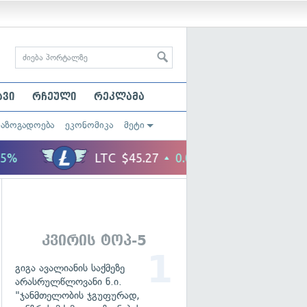
ავი
რჩეული
რეკლამა
საზოგადოება
ეკონომიკა
მეტი
კვირის ტოპ-5
გიგა ავალიანის საქმეზე
არასრულწლოვანი ნ.ი.
"ჯანმთელობის ჯგუფურად,