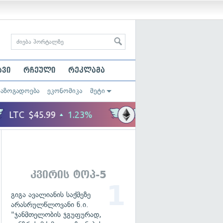
ავი
რჩეული
რეკლამა
საზოგადოება
ეკონომიკა
მეტი
კვირის ტოპ-5
გიგა ავალიანის საქმეზე
არასრულწლოვანი ნ.ი.
"ჯანმთელობის ჯგუფურად,