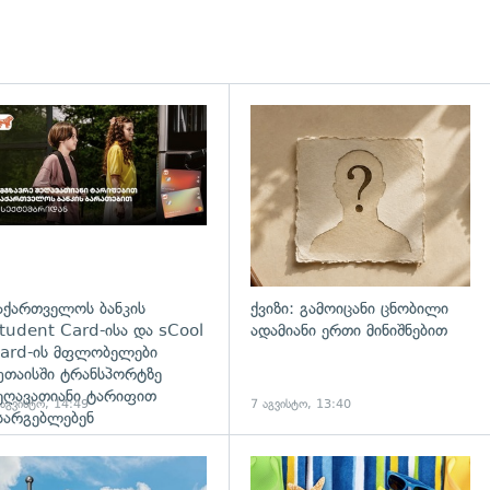
დახედვა
აქართველოს ბანკის
ქვიზი: გამოიცანი ცნობილი
tudent Card-ისა და sCool
ადამიანი ერთი მინიშნებით
ard-ის მფლობელები
უთაისში ტრანსპორტზე
ეღავათიანი ტარიფით
 აგვისტო, 14:49
7 აგვისტო, 13:40
სარგებლებენ
გადახედვა