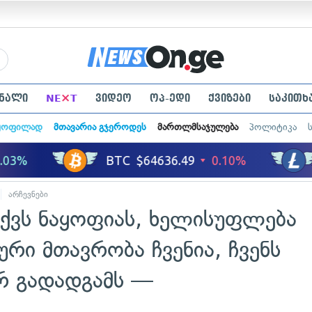
×
ნალი
NE
T
ვიდეო
ოპ-ედი
ქვიზები
საკითხ
ყოფილად
მთავარია გჯეროდეს
მართლმსაჯულება
პოლიტიკა
არჩევნები
აქვს ნაყოფიას, ხელისუფლება
ური მთავრობა ჩვენია, ჩვენს
ერ გადადგამს —