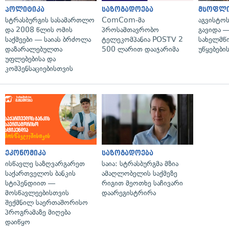
პოლიტიკა
საზოგადოება
მსოფლ
სტრასბურგის სასამართლო
ComCom-მა
აგვისტო
და 2008 წლის ომის
პროსამთავრობო
გავიდა 
საქმეები — საიას ბრძოლა
ტელეკომპანია POSTV 2
სახელმწ
დაზარალებულთა
500 ლარით დააჯარიმა
უწყებები
უფლებებისა და
კომპენსაციებისთვის
ეკონომიკა
საზოგადოება
ისწავლე საზღვარგარეთ
საია: სტრასბურგმა მზია
საქართველოს ბანკის
ამაღლობელის საქმეზე
სტიპენდიით —
რიგით მეოთხე საჩივარი
მოსწავლეებისთვის
დაარეგისტრირა
შექმნილ საერთაშორისო
პროგრამაზე მიღება
დაიწყო