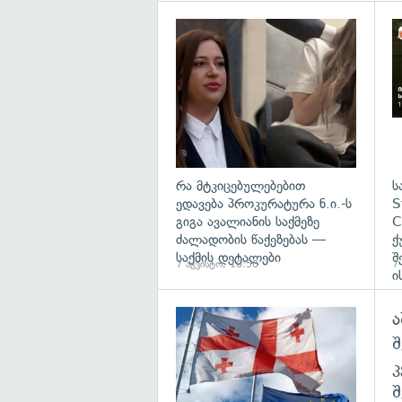
გა
რა მტკიცებულებებით
ს
ედავება პროკურატურა ნ.ი.-ს
S
გიგა ავალიანის საქმეზე
C
ძალადობის წაქეზებას —
ქ
საქმის დეტალები
შ
7 აგვისტო, 16:50
7
ი
ა
გა
შ