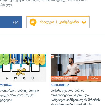
ივუდი
,
ემა უოტსონი
,
კინო
,
რაიან გოსლინგი
,
Beauty and
ურჩხული
64
იხილეთ 1 კომენტარი
გადახედვა
ართობა
ეკონომიკა
ოსვორდი: ააწყვე სიტყვა
საქართველოს ბანკის
ეული ასოებით (თემა:
ორგანიზებით, მცირე და
ფხული)
საშუალო ბიზნესისთვის შრომის
უსაფრთხოების ვორკშოპი