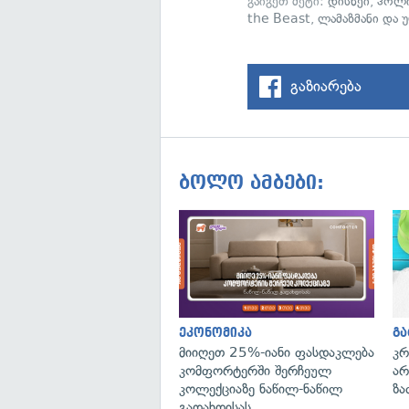
გაიგეთ მეტი:
დისნეი
,
ჰოლ
the Beast
,
ლამაზმანი და 
გაზიარება
ბოლო ამბები:
ეკონომიკა
გ
მიიღეთ 25%-იანი ფასდაკლება
კრ
კომფორტერში შერჩეულ
არ
კოლექციაზე ნაწილ-ნაწილ
ზა
გადახდისას