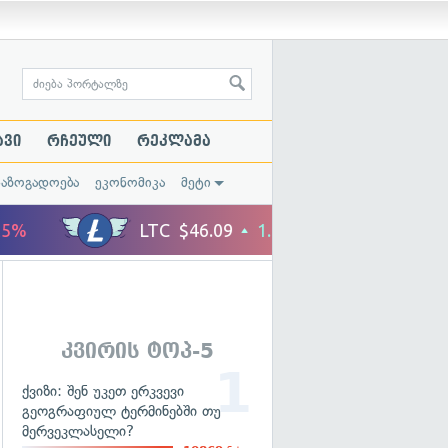
ავი
რჩეული
რეკლამა
საზოგადოება
ეკონომიკა
მეტი
კვირის ტოპ-5
ქვიზი: შენ უკეთ ერკვევი
გეოგრაფიულ ტერმინებში თუ
მერვეკლასელი?