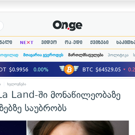
×
ნალი
NE
T
ვიდეო
ოპ-ედი
ქვიზები
საკითხ
ყოფილად
მთავარია გჯეროდეს
მართლმსაჯულება
პოლიტიკა
ა
ხელოვნება
La Land-ში მონაწილეობაზე
ეზებზე საუბრობს