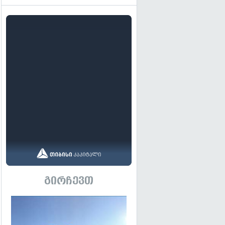
გირჩევთ
გადახედვა