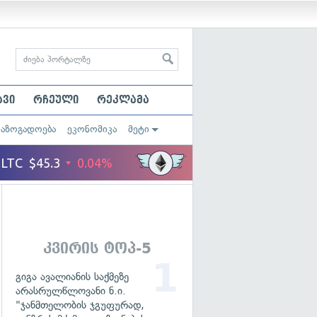
ავი
რჩეული
რეკლამა
საზოგადოება
ეკონომიკა
მეტი
კვირის ტოპ-5
გიგა ავალიანის საქმეზე
არასრულწლოვანი ნ.ი.
"ჯანმთელობის ჯგუფურად,