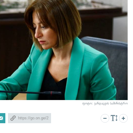
ფოტო: ჯანდაცვის სამინისტრო