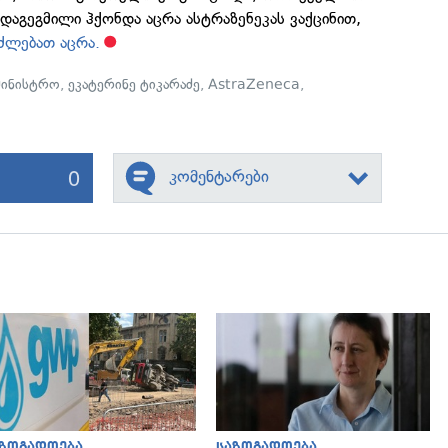
აგეგმილი ჰქონდა აცრა ასტრაზენეკას ვაქცინით,
ძლებათ აცრა.
ამინისტრო
,
ეკატერინე ტიკარაძე
,
AstraZeneca
,
0
კომენტარები
გადახედვა
გადახედვა
აზოგადოება
საზოგადოება