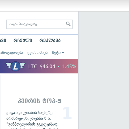
ავი
რჩეული
რეკლამა
საზოგადოება
ეკონომიკა
მეტი
კვირის ტოპ-5
გიგა ავალიანის საქმეზე
არასრულწლოვანი ნ.ი.
"ჯანმთელობის ჯგუფურად,