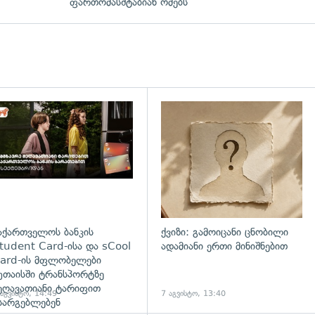
ფართომასშტაბიან ომებს
დახედვა
აქართველოს ბანკის
ქვიზი: გამოიცანი ცნობილი
tudent Card-ისა და sCool
ადამიანი ერთი მინიშნებით
ard-ის მფლობელები
უთაისში ტრანსპორტზე
ეღავათიანი ტარიფით
 აგვისტო, 14:49
7 აგვისტო, 13:40
სარგებლებენ