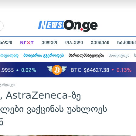
×
ნალი
NE
T
ვიდეო
ოპ-ედი
ქვიზები
საკითხ
ყოფილად
მთავარია გჯეროდეს
მართლმსაჯულება
პოლიტიკა
ჯანდაცვა
, AstraZeneca-ზე
ლები ვაქცინას უახლოეს
ნ