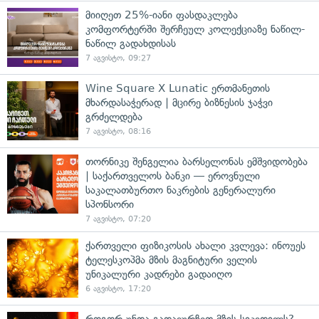
მიიღეთ 25%-იანი ფასდაკლება
კომფორტერში შერჩეულ კოლექციაზე ნაწილ-
ნაწილ გადახდისას
7 აგვისტო, 09:27
Wine Square X Lunatic ერთმანეთის
მხარდასაჭერად | მცირე ბიზნესის ჯაჭვი
გრძელდება
7 აგვისტო, 08:16
თორნიკე შენგელია ბარსელონას ემშვიდობება
| საქართველოს ბანკი — ეროვნული
საკალათბურთო ნაკრების გენერალური
სპონსორი
7 აგვისტო, 07:20
ქართველი ფიზიკოსის ახალი კვლევა: ინოუეს
ტელესკოპმა მზის მაგნიტური ველის
უნიკალური კადრები გადაიღო
6 აგვისტო, 17:20
როგორ უნდა გადავურჩეთ მზის სიკვდილს? —