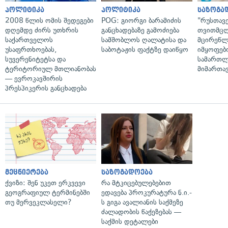
პოლიტიკა
პოლიტიკა
საზოგა
2008 წლის ომის შედეგები
POG: გიორგი ბარამიძის
"რუსთავ
დღემდე ძირს უთხრის
განცხადებაზე გამოძიება
თვითმც
საქართველოს
სამშობლოს ღალატისა და
მცირეწლ
უსაფრთხოებას,
საბოტაჟის ფაქტზე დაიწყო
იმყოფებ
სუვერენიტეტსა და
სამართლ
ტერიტორიულ მთლიანობას
მიმართა
— ევროკავშირის
პრესპიკერის განცხადება
მეცნიერება
საზოგადოება
ქვიზი: შენ უკეთ ერკვევი
რა მტკიცებულებებით
გეოგრაფიულ ტერმინებში
ედავება პროკურატურა ნ.ი.-
თუ მერვეკლასელი?
ს გიგა ავალიანის საქმეზე
ძალადობის წაქეზებას —
საქმის დეტალები