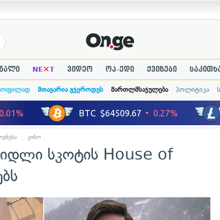
×
ნალი
NE
T
ვიდეო
ოპ-ედი
ქვიზები
საკითხ
ყოფილად
მთავარია გჯეროდეს
მართლმსაჯულება
პოლიტიკა
ვნება
კინო
რიდლი სკოტის House of
ებს