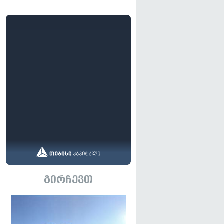
გირჩევთ
გადახედვა