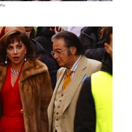
ერი
s