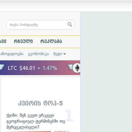
ავი
რჩეული
რეკლამა
საზოგადოება
ეკონომიკა
მეტი
კვირის ტოპ-5
ქვიზი: შენ უკეთ ერკვევი
გეოგრაფიულ ტერმინებში თუ
მერვეკლასელი?