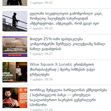
7 აგვისტო, 09:31
ცელიანი სიკვდილივით გამოწყობილი კაცი,
რომელიც პაციენტებს სახურავიდან
აშტერდებოდა, ამტკიცებს, რომ ყვავი იყო
7 აგვისტო, 09:29
მიიღეთ 25%-იანი ფასდაკლება
კომფორტერში შერჩეულ კოლექციაზე ნაწილ-
ნაწილ გადახდისას
7 აგვისტო, 09:27
Wine Square X Lunatic ერთმანეთის
მხარდასაჭერად | მცირე ბიზნესის ჯაჭვი
გრძელდება
7 აგვისტო, 08:16
თორნიკე შენგელია ბარსელონას ემშვიდობება
| საქართველოს ბანკი — ეროვნული
საკალათბურთო ნაკრების გენერალური
სპონსორი
7 აგვისტო, 07:20