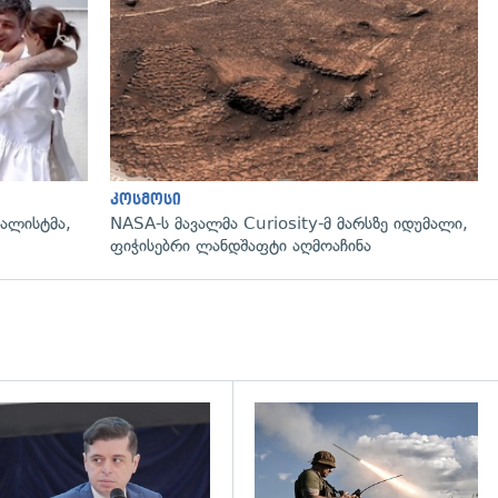
გადახედვა
კოსმოსი
ნალისტმა,
NASA-ს მავალმა Curiosity-მ მარსზე იდუმალი,
ფიჭისებრი ლანდშაფტი აღმოაჩინა
დახედვა
გადახედვა