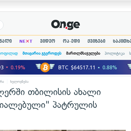
×
ნალი
NE
T
ვიდეო
ოპ-ედი
ქვიზები
საკითხ
ყოფილად
მთავარია გჯეროდეს
მართლმსაჯულება
პოლიტიკა
რა
ხელოვნება
ლერში თბილისის ახალი
ზრიალებული" პატრულის