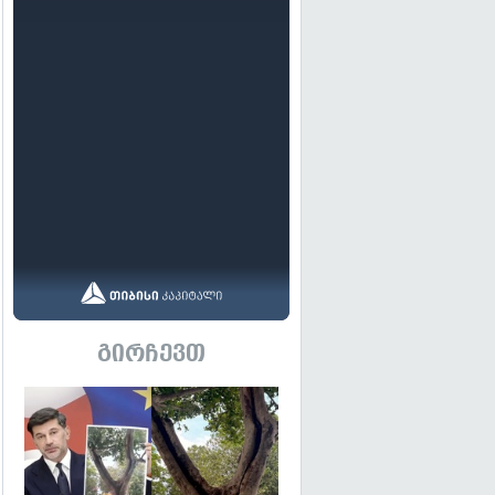
გირჩევთ
გადახედვა