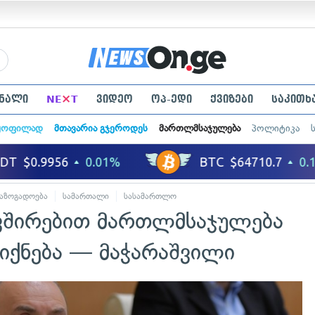
×
ნალი
NE
T
ვიდეო
ოპ-ედი
ქვიზები
საკითხ
ყოფილად
მთავარია გჯეროდეს
მართლმსაჯულება
პოლიტიკა
აზოგადოება
სამართალი
სასამართლო
ვშირებით მართლმსაჯულება
იქნება — მაჭარაშვილი