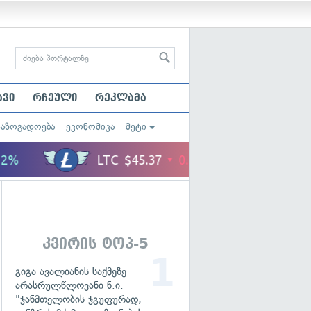
ავი
რჩეული
რეკლამა
საზოგადოება
ეკონომიკა
მეტი
კვირის ტოპ-5
გიგა ავალიანის საქმეზე
არასრულწლოვანი ნ.ი.
"ჯანმთელობის ჯგუფურად,