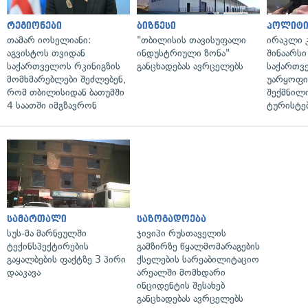
რეგიონები
ბიზნესი
პოლიტი
თამარ იოსელიანი:
"თბილისის თავისუფალი
ირაკლი კ
აგვისტოს თვიდან
ინდუსტრიული ზონა"
შინაარსი
საქართველოს რკინიგზის
განცხადებას ავრცელებს
საქართვ
მომხმარებლები შეძლებენ,
უარყოფი
რომ თბილისიდან ბათუმში
შექმნილ
4 საათში იმგზავრონ
ტურისტე
სამართალი
საზოგადოება
სუს-მა მარნეულში
ჯივიპი რუსთაველის
ტექინსპექტირების
გამზირზე წყალმომარაგების
გაყალბების ფაქტზე 3 პირი
ქსელების სარეაბილიტაციო
დააკავა
არეალში მომხდარი
ინციდენტის შესახებ
განცხადებას ავრცელებს