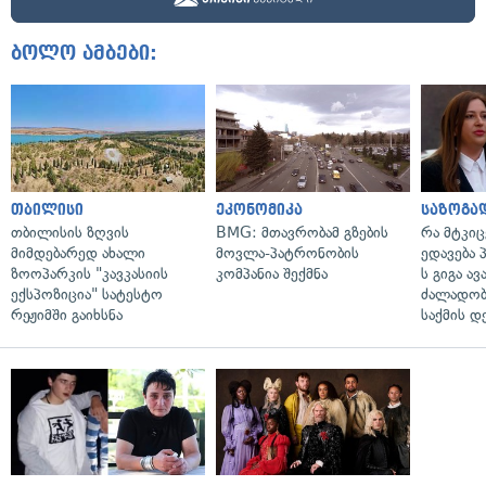
ბოლო ამბები:
თბილისი
ეკონომიკა
საზოგა
თბილისის ზღვის
BMG: მთავრობამ გზების
რა მტკი
მიმდებარედ ახალი
მოვლა-პატრონობის
ედავება 
ზოოპარკის "კავკასიის
კომპანია შექმნა
ს გიგა ა
ექსპოზიცია" სატესტო
ძალადობი
რეჟიმში გაიხსნა
საქმის დ