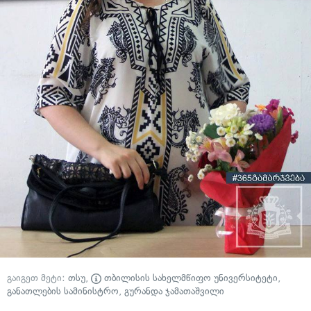
გაიგეთ მეტი:
თსუ
,
თბილისის სახელმწიფო უნივერსიტეტი
,
განათლების სამინისტრო
,
გურანდა ჯამათაშვილი