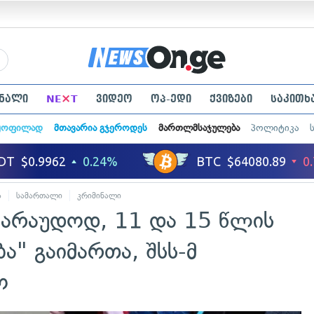
×
ნალი
NE
T
ვიდეო
ოპ-ედი
ქვიზები
საკითხ
ყოფილად
მთავარია გჯეროდეს
მართლმსაჯულება
პოლიტიკა
ა
სამართალი
კრიმინალი
ვარაუდოდ, 11 და 15 წლის
ბა" გაიმართა, შსს-მ
ო