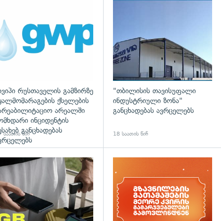
დახედვა
ივიპი რუსთაველის გამზირზე
"თბილისის თავისუფალი
ყალმომარაგების ქსელების
ინდუსტრიული ზონა"
არეაბილიტაციო არეალში
განცხადებას ავრცელებს
ომხდარი ინციდენტის
ესახებ განცხადებას
 საათის წინ
18 საათის წინ
ვრცელებს
დახედვა