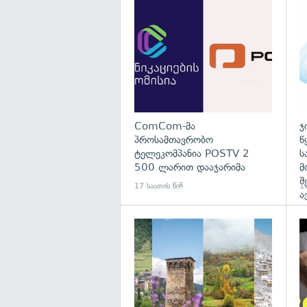
გა
ComCom-მა
ჯ
პროსამთავრობო
წ
ტელეკომპანია POSTV 2
ს
500 ლარით დააჯარიმა
მ
შ
17 საათის წინ
17
ა
გა