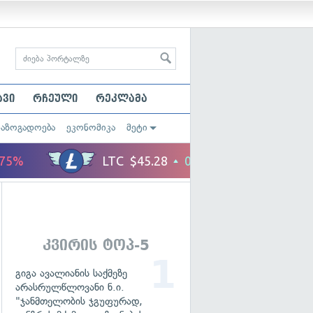
ავი
რჩეული
რეკლამა
საზოგადოება
ეკონომიკა
მეტი
კვირის ტოპ-5
გიგა ავალიანის საქმეზე
არასრულწლოვანი ნ.ი.
"ჯანმთელობის ჯგუფურად,