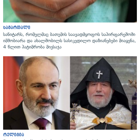
სამართალი
სანიტარს, რომელმაც ბათუმის საავადმყოფოს საპირფარეშოში
იმშობიარა და ახალშობილს სასიკვდილო დაზიანებები მიაყენა,
4 წლით პატიმრობა მიესაჯა
რელიგია