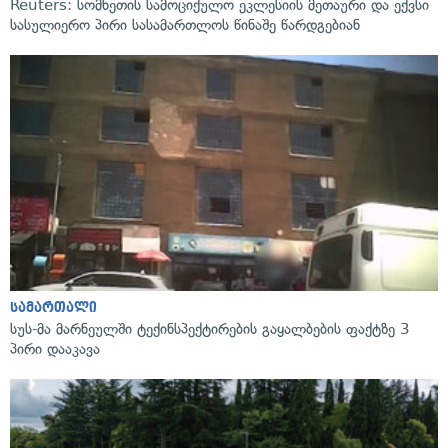
Reuters: სომხეთის სამოციქულო ეკლესიის მეთაური და ექვსი
სასულიერო პირი სასამართლოს წინაშე წარდგებიან
სამართალი
სუს-მა მარნეულში ტექინსპექტირების გაყალბების ფაქტზე 3
პირი დააკავა