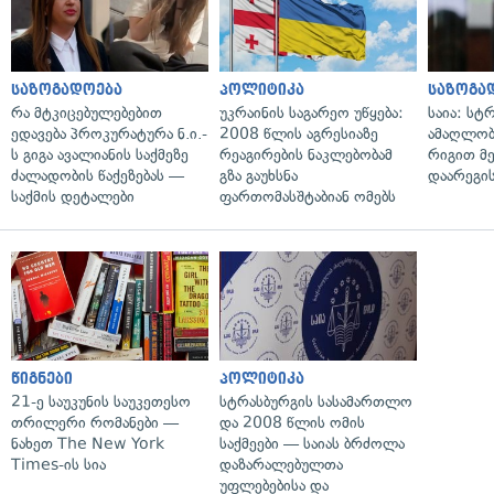
საზოგადოება
პოლიტიკა
საზოგა
რა მტკიცებულებებით
უკრაინის საგარეო უწყება:
საია: სტ
ედავება პროკურატურა ნ.ი.-
2008 წლის აგრესიაზე
ამაღლობ
ს გიგა ავალიანის საქმეზე
რეაგირების ნაკლებობამ
რიგით მ
ძალადობის წაქეზებას —
გზა გაუხსნა
დაარეგი
საქმის დეტალები
ფართომასშტაბიან ომებს
წიგნები
პოლიტიკა
21-ე საუკუნის საუკეთესო
სტრასბურგის სასამართლო
თრილერი რომანები —
და 2008 წლის ომის
ნახეთ The New York
საქმეები — საიას ბრძოლა
Times-ის სია
დაზარალებულთა
უფლებებისა და