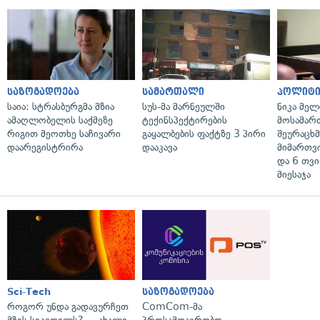
საზოგადოება
სამართალი
პოლიტი
საია: სტრასბურგმა მზია
სუს-მა მარნეულში
ნიკა მელ
ამაღლობელის საქმეზე
ტექინსპექტირების
მოსამარ
რიგით მეოთხე საჩივარი
გაყალბების ფაქტზე 3 პირი
შეურაცხ
დაარეგისტრირა
დააკავა
მიმართვ
და 6 თვ
მიესაჯა
Sci-Tech
საზოგადოება
როგორ უნდა გადავურჩეთ
ComCom-მა