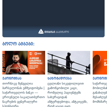
ბოლო ამბები:
ეკონომიკა
საზოგადოება
ეკონომ
თორნიკე შენგელია
ცელიანი სიკვდილივით
საქართვ
ბარსელონას ემშვიდობება |
გამოწყობილი კაცი,
მობილბა
საქართველოს ბანკი —
რომელიც პაციენტებს
განახლე
ეროვნული საკალათბურთო
სახურავიდან
შესაძლე
ნაკრების გენერალური
აშტერდებოდა, ამტკიცებს,
მომხმარ
სპონსორი
რომ ყვავი იყო