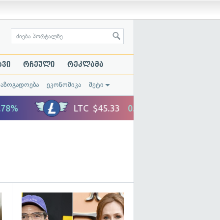
ავი
რჩეული
რეკლამა
საზოგადოება
ეკონომიკა
მეტი
გადახედვა
გადახედვა