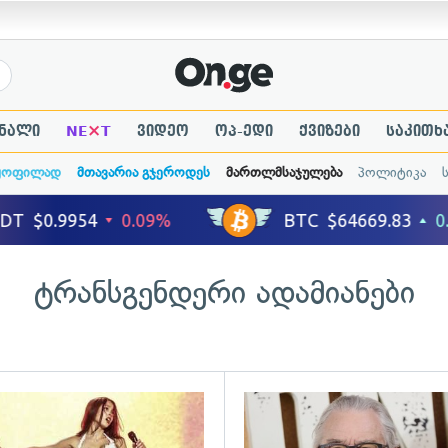
×
ნალი
NE
T
ვიდეო
ოპ-ედი
ქვიზები
საკითხ
ყოფილად
მთავარია გჯეროდეს
მართლმსაჯულება
პოლიტიკა
ტრანსგენდერი ადამიანები
ადახედვა
გადახედვა