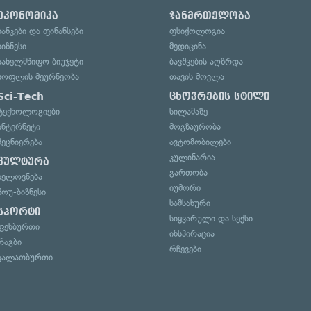
ეკონომიკა
ჯანმრთელობა
ბანკები და ფინანსები
ფსიქოლოგია
ბიზნესი
მედიცინა
სახელმწიფო ბიუჯეტი
ბავშვების აღზრდა
სოფლის მეურნეობა
თავის მოვლა
Sci-Tech
ცხოვრების სტილი
ტექნოლოგიები
სილამაზე
ინტერნეტი
მოგზაურობა
მეცნიერება
ავტომობილები
კულინარია
კულტურა
გართობა
ხელოვნება
იუმორი
შოუ-ბიზნესი
სამსახური
სპორტი
სიყვარული და სექსი
ფეხბურთი
ინსპირაცია
რაგბი
რჩევები
კალათბურთი