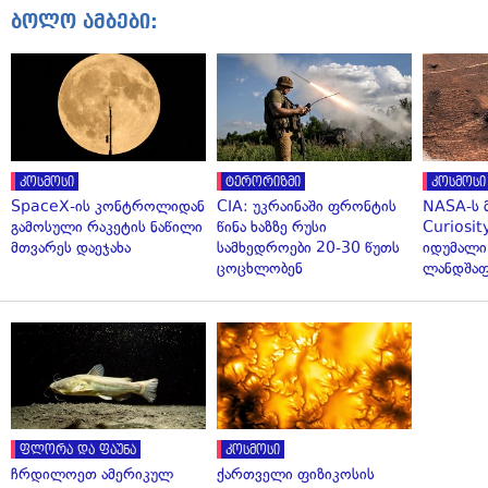
ბოლო ამბები:
კოსმოსი
ტერორიზმი
კოსმოსი
SpaceX-ის კონტროლიდან
CIA: უკრაინაში ფრონტის
NASA-ს 
გამოსული რაკეტის ნაწილი
წინა ხაზზე რუსი
Curiosit
მთვარეს დაეჯახა
სამხედროები 20-30 წუთს
იდუმალი
ცოცხლობენ
ლანდშაფ
ფლორა და ფაუნა
კოსმოსი
ჩრდილოეთ ამერიკულ
ქართველი ფიზიკოსის