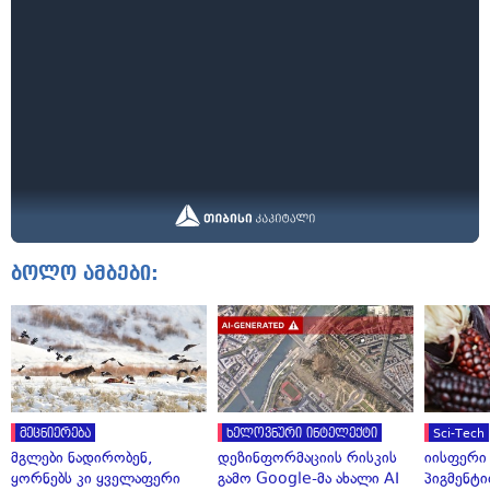
ბოლო ამბები:
მეცნიერება
ხელოვნური ინტელექტი
Sci-Tech
მგლები ნადირობენ,
დეზინფორმაციის რისკის
იისფერი
ყორნებს კი ყველაფერი
გამო Google-მა ახალი AI
პიგმენტი