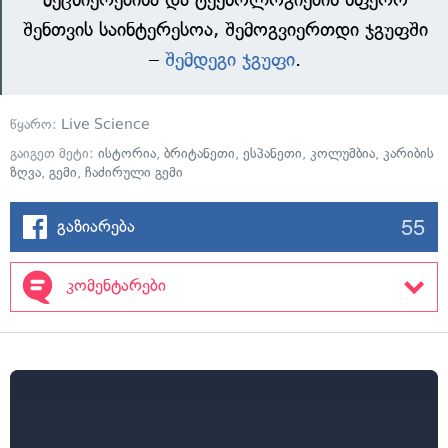
შენთვის საინტერესოა, შემოგვიერთდი ჯგუფში
–
შემდეგი ჯგუფი
.
წყარო:
Live Science
გაიგეთ მეტი:
ისტორია
,
ბრიტანეთი
,
ესპანეთი
,
კოლუმბია
,
კარიბის
ზღვა
,
გემი
,
ჩაძირული გემი
55
გაზიარება
კომენტარები