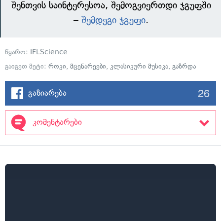
შენთვის საინტერესოა, შემოგვიერთდი ჯგუფში
–
შემდეგი ჯგუფი
.
წყარო:
IFLScience
გაიგეთ მეტი:
როკი
,
მცენარეები
,
კლასიკური მუსიკა
,
გაზრდა
26
გაზიარება
კომენტარები