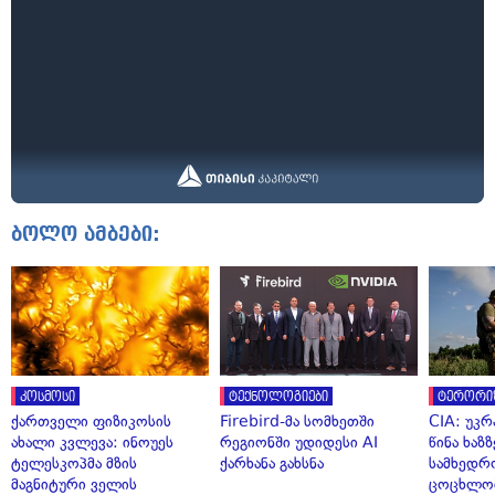
ბოლო ამბები:
კოსმოსი
ტექნოლოგიები
ტერორი
ქართველი ფიზიკოსის
Firebird-მა სომხეთში
CIA: უკრ
ახალი კვლევა: ინოუეს
რეგიონში უდიდესი AI
წინა ხაზ
ტელესკოპმა მზის
ქარხანა გახსნა
სამხედრ
მაგნიტური ველის
ცოცხლო