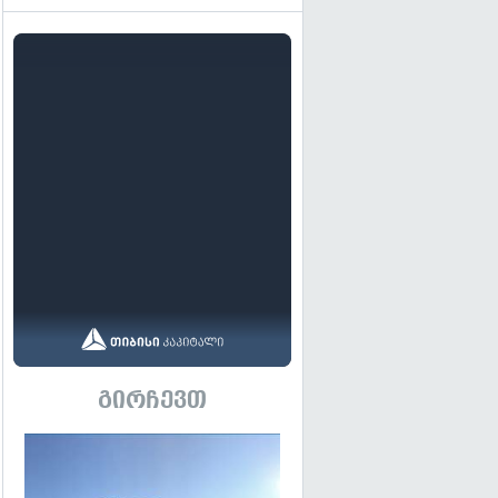
გირჩევთ
გადახედვა