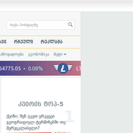
ავი
რჩეული
რეკლამა
საზოგადოება
ეკონომიკა
მეტი
კვირის ტოპ-5
ქვიზი: შენ უკეთ ერკვევი
გეოგრაფიულ ტერმინებში თუ
მერვეკლასელი?