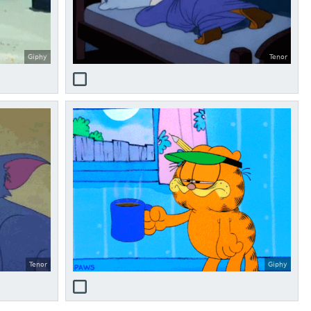
Giphy
Tenor
Tenor
Giphy