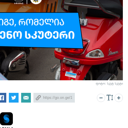
ფოტო: სკუტ სკუტი