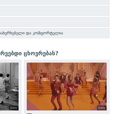
ოსახერხებელი და კომფორტულია
რვებდი ცხოვრებას?
Giphy
Giphy