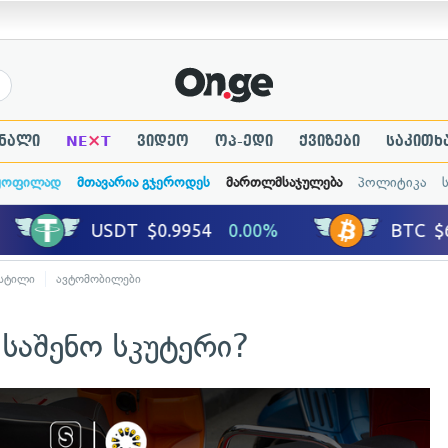
×
ნალი
NE
T
ვიდეო
ოპ-ედი
ქვიზები
საკითხ
ყოფილად
მთავარია გჯეროდეს
მართლმსაჯულება
პოლიტიკა
 სტილი
ავტომობილები
საშენო სკუტერი?