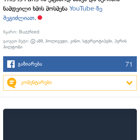
ნამდვილი ხმის მოსმენა
YouTube-ზე
შეგიძლიათ
.
წყარო:
Buzzfeed
გაიგეთ მეტი:
აშშ
,
ჰოლივუდი
,
კინო
,
სტერეოტიპები
,
პერის
ჰილტონი
71
გაზიარება
კომენტარები