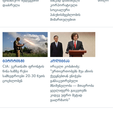
ფინანსური შედეგებით
ბანკად დაასახელა
მიიღო
დაასრულა
კორპორატიული
სოციალური
პასუხისმგებლობის
მიმართულებით
ტერორიზმი
პოლიტიკა
CIA: უკრაინაში ფრონტის
ირაკლი კობახიძე:
წინა ხაზზე რუსი
"ურთიერთობებს შუა აზიის
სამხედროები 20-30 წუთს
ქვეყნებთან ენიჭება
ცოცხლობენ
განსაკუთრებული
მნიშვნელობა — მთავრობა
ყველაფერს გააკეთებს
კიდევ უფრო მეტად
გააღრმაოს"