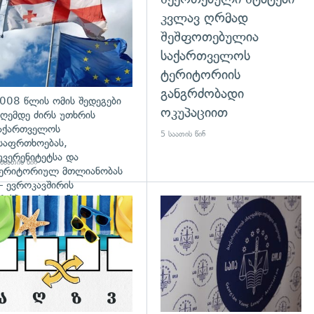
კვლავ ღრმად
შეშფოთებულია
საქართველოს
ტერიტორიის
განგრძობადი
008 წლის ომის შედეგები
ოკუპაციით
ღემდე ძირს უთხრის
აქართველოს
5 საათის წინ
საფრთხოებას,
უვერენიტეტსა და
საათის წინ
ერიტორიულ მთლიანობას
 ევროკავშირის
რესპიკერის განცხადება
დახედვა
გადახედვა