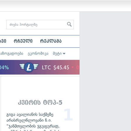
ავი
რჩეული
რეკლამა
საზოგადოება
ეკონომიკა
მეტი
კვირის ტოპ-5
გიგა ავალიანის საქმეზე
არასრულწლოვანი ნ.ი.
"ჯანმთელობის ჯგუფურად,