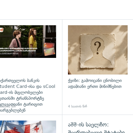
დახედვა
აქართველოს ბანკის
ქვიზი: გამოიცანი ცნობილი
tudent Card-ისა და sCool
ადამიანი ერთი მინიშნებით
ard-ის მფლობელები
უთაისში ტრანსპორტზე
ეღავათიანი ტარიფით
საათის წინ
4 საათის წინ
სარგებლებენ
აშშ-ის საელჩო:
გადახედვა
შეერთებული შტატები