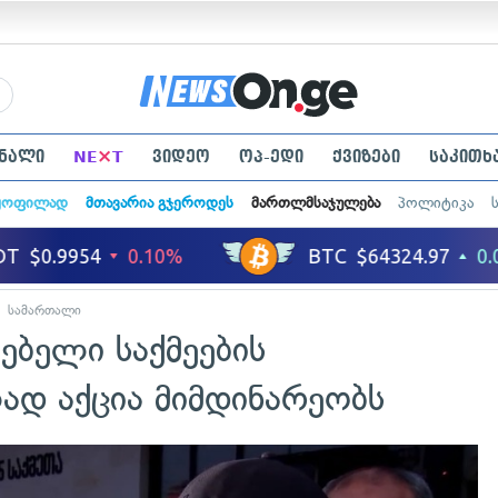
×
ნალი
NE
T
ვიდეო
ოპ-ედი
ქვიზები
საკითხ
ყოფილად
მთავარია გჯეროდეს
მართლმსაჯულება
პოლიტიკა
სამართალი
იებელი საქმეების
ად აქცია მიმდინარეობს