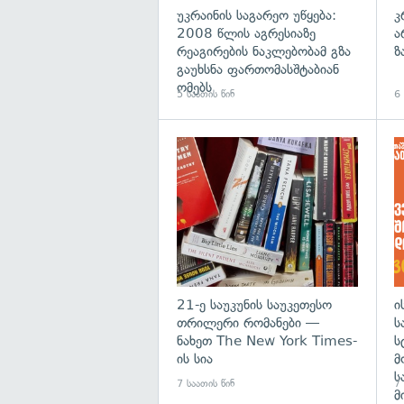
უკრაინის საგარეო უწყება:
კ
2008 წლის აგრესიაზე
ა
რეაგირების ნაკლებობამ გზა
ზ
გაუხსნა ფართომასშტაბიან
ომებს
5 საათის წინ
6 
გა
21-ე საუკუნის საუკეთესო
ი
თრილერი რომანები —
ს
ნახეთ The New York Times-
ს
ის სია
მ
ს
7 საათის წინ
7 
მ