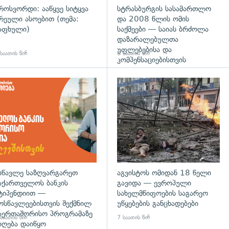
როსვორდი: ააწყვე სიტყვა
სტრასბურგის სასამართლო
რეული ასოებით (თემა:
და 2008 წლის ომის
აფხული)
საქმეები — საიას ბრძოლა
დაზარალებულთა
უფლებებისა და
საათის წინ
6 საათის წინ
კომპენსაციებისთვის
დახედვა
სწავლე საზღვარგარეთ
აგვისტოს ომიდან 18 წელი
აქართველოს ბანკის
გავიდა — ევროპული
ტიპენდიით —
სახელმწიფოების საგარეო
ოსწავლეებისთვის შექმნილ
უწყებების განცხადებები
აერთაშორისო პროგრამაზე
საათის წინ
7 საათის წინ
იღება დაიწყო