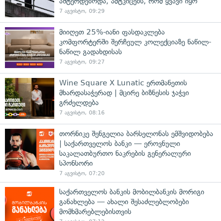
აშტერდებოდა, ამტკიცებს, რომ ყვავი იყო
7 აგვისტო, 09:29
მიიღეთ 25%-იანი ფასდაკლება
კომფორტერში შერჩეულ კოლექციაზე ნაწილ-
ნაწილ გადახდისას
7 აგვისტო, 09:27
Wine Square X Lunatic ერთმანეთის
მხარდასაჭერად | მცირე ბიზნესის ჯაჭვი
გრძელდება
7 აგვისტო, 08:16
თორნიკე შენგელია ბარსელონას ემშვიდობება
| საქართველოს ბანკი — ეროვნული
საკალათბურთო ნაკრების გენერალური
სპონსორი
7 აგვისტო, 07:20
საქართველოს ბანკის მობილბანკის მორიგი
განახლება — ახალი შესაძლებლობები
მომხმარებლებისთვის