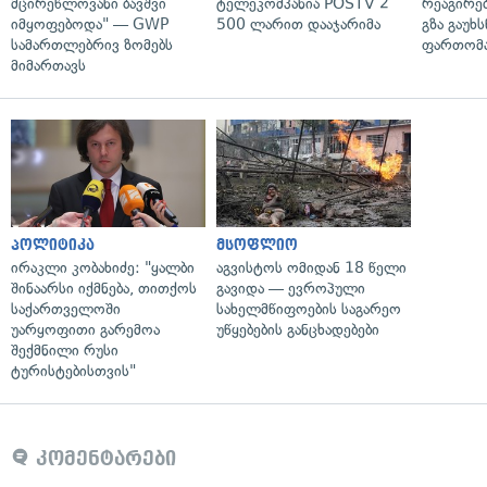
მცირეწლოვანი ბავშვი
ტელეკომპანია POSTV 2
რეაგირებ
იმყოფებოდა" — GWP
500 ლარით დააჯარიმა
გზა გაუხს
სამართლებრივ ზომებს
ფართომა
მიმართავს
პოლიტიკა
მსოფლიო
ირაკლი კობახიძე: "ყალბი
აგვისტოს ომიდან 18 წელი
შინაარსი იქმნება, თითქოს
გავიდა — ევროპული
საქართველოში
სახელმწიფოების საგარეო
უარყოფითი გარემოა
უწყებების განცხადებები
შექმნილი რუსი
ტურისტებისთვის"
კომენტარები