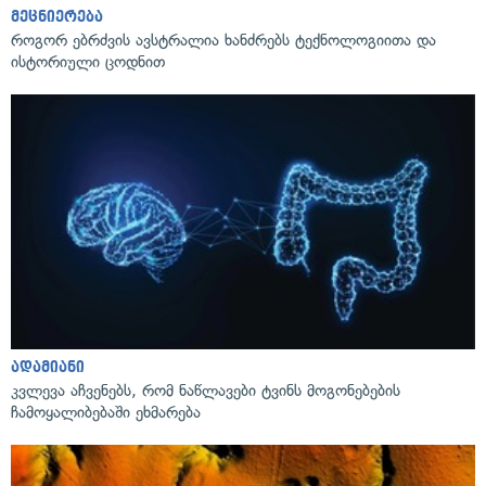
მეცნიერება
როგორ ებრძვის ავსტრალია ხანძრებს ტექნოლოგიითა და
ისტორიული ცოდნით
ადამიანი
კვლევა აჩვენებს, რომ ნაწლავები ტვინს მოგონებების
ჩამოყალიბებაში ეხმარება