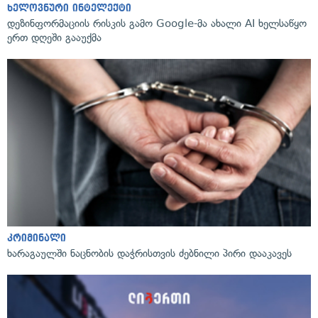
ხელოვნური ინტელექტი
დეზინფორმაციის რისკის გამო Google-მა ახალი AI ხელსაწყო
ერთ დღეში გააუქმა
კრიმინალი
ხარაგაულში ნაცნობის დაჭრისთვის ძებნილი პირი დააკავეს