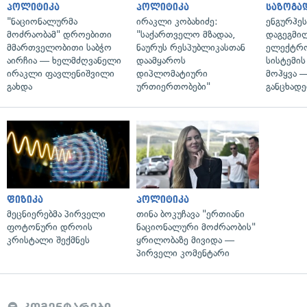
პოლიტიკა
პოლიტიკა
საზოგა
"ნაციონალურმა
ირაკლი კობახიძე:
ენგურჰეს
მოძრაობამ" დროებითი
"საქართველო მზადაა,
დაგეგმი
მმართველობითი საბჭო
ნაურუს რესპუბლიკასთან
ელექტრ
აირჩია — ხელმძღვანელი
დაამყაროს
სისტემის
ირაკლი ფავლენიშვილი
დიპლომატიური
მოჰყვა —
გახდა
ურთიერთობები"
განცხადე
ფიზიკა
პოლიტიკა
მეცნიერებმა პირველი
თინა ბოკუჩავა "ერთიანი
ფოტონური დროის
ნაციონალური მოძრაობის"
კრისტალი შექმნეს
ყრილობაზე მივიდა —
პირველი კომენტარი