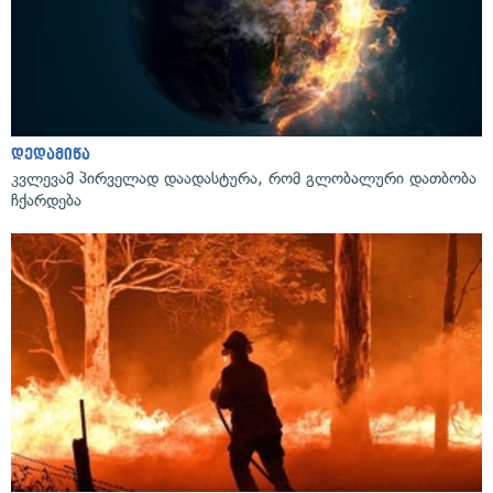
დედამიწა
კვლევამ პირველად დაადასტურა, რომ გლობალური დათბობა
ჩქარდება