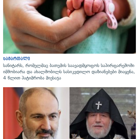
სამართალი
სანიტარს, რომელმაც ბათუმის საავადმყოფოს საპირფარეშოში
იმშობიარა და ახალშობილს სასიკვდილო დაზიანებები მიაყენა,
4 წლით პატიმრობა მიესაჯა