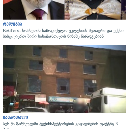
რელიგია
Reuters: სომხეთის სამოციქულო ეკლესიის მეთაური და ექვსი
სასულიერო პირი სასამართლოს წინაშე წარდგებიან
სამართალი
სუს-მა მარნეულში ტექინსპექტირების გაყალბების ფაქტზე 3