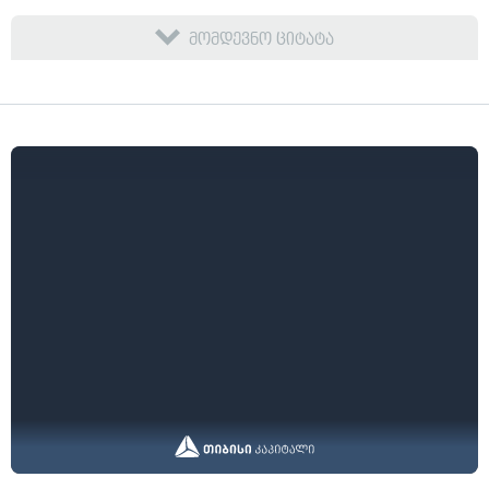
მომდევნო ციტატა