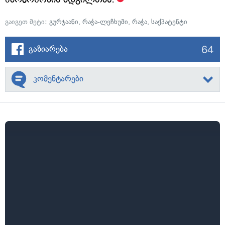
გაიგეთ მეტი:
გურჯაანი
,
რაჭა-ლეჩხუმი
,
რაჭა
,
საქპატენტი
64
გაზიარება
კომენტარები