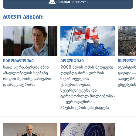
ბოლო ამბები:
საზოგადოება
პოლიტიკა
მსოფლ
საია: სტრასბურგმა მზია
2008 წლის ომის შედეგები
აგვისტო
ამაღლობელის საქმეზე
დღემდე ძირს უთხრის
გავიდა 
რიგით მეოთხე საჩივარი
საქართველოს
სახელმწ
დაარეგისტრირა
უსაფრთხოებას,
უწყებები
სუვერენიტეტსა და
ტერიტორიულ მთლიანობას
— ევროკავშირის
პრესპიკერის განცხადება