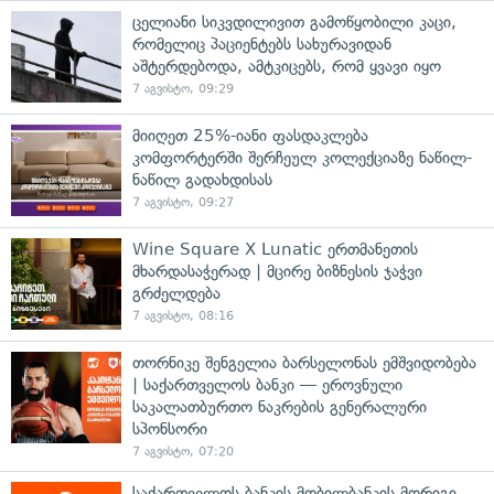
ცელიანი სიკვდილივით გამოწყობილი კაცი,
რომელიც პაციენტებს სახურავიდან
აშტერდებოდა, ამტკიცებს, რომ ყვავი იყო
7 აგვისტო, 09:29
მიიღეთ 25%-იანი ფასდაკლება
კომფორტერში შერჩეულ კოლექციაზე ნაწილ-
ნაწილ გადახდისას
7 აგვისტო, 09:27
Wine Square X Lunatic ერთმანეთის
მხარდასაჭერად | მცირე ბიზნესის ჯაჭვი
გრძელდება
7 აგვისტო, 08:16
თორნიკე შენგელია ბარსელონას ემშვიდობება
| საქართველოს ბანკი — ეროვნული
საკალათბურთო ნაკრების გენერალური
სპონსორი
7 აგვისტო, 07:20
საქართველოს ბანკის მობილბანკის მორიგი