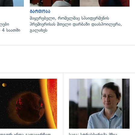
გართობა
მაყურებელი, რომელმაც სპაიდერმენის
ლები
პრემიერისას მთელი დარბაზი დაასპოილერა,
 4 საათში
გალახეს
დახედვა
გადახედვა
ოგორ უნდა გადავურჩეთ
საია: სტრასბურგმა მზია