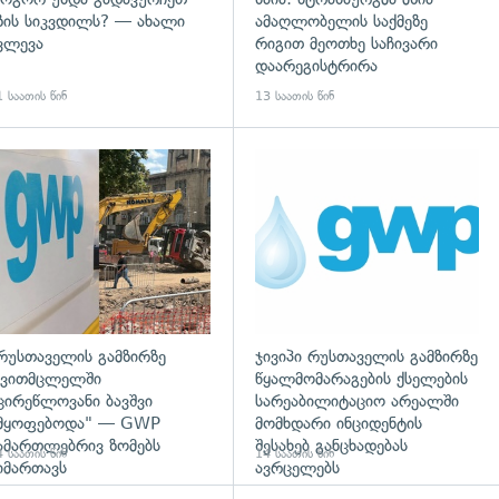
ზის სიკვდილს? — ახალი
ამაღლობელის საქმეზე
ვლევა
რიგით მეოთხე საჩივარი
დაარეგისტრირა
 საათის წინ
13 საათის წინ
გადახედვა
რუსთაველის გამზირზე
ჯივიპი რუსთაველის გამზირზე
ვითმცლელში
წყალმომარაგების ქსელების
ცირეწლოვანი ბავშვი
სარეაბილიტაციო არეალში
მყოფებოდა" — GWP
მომხდარი ინციდენტის
ამართლებრივ ზომებს
შესახებ განცხადებას
 საათის წინ
14 საათის წინ
იმართავს
ავრცელებს