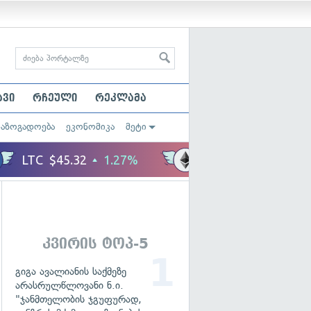
ავი
რჩეული
რეკლამა
საზოგადოება
ეკონომიკა
მეტი
კვირის ტოპ-5
გიგა ავალიანის საქმეზე
არასრულწლოვანი ნ.ი.
"ჯანმთელობის ჯგუფურად,