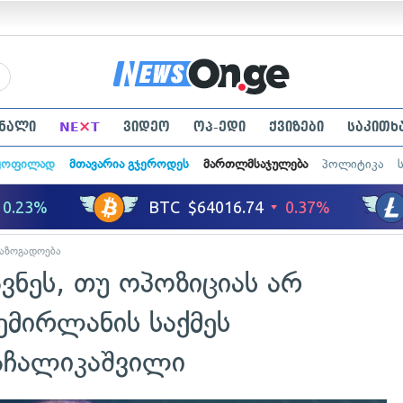
×
ნალი
NE
T
ვიდეო
ოპ-ედი
ქვიზები
საკითხ
ყოფილად
მთავარია გჯეროდეს
მართლმსაჯულება
პოლიტიკა
აზოგადოება
ავნეს, თუ ოპოზიციას არ
ემირლანის საქმეს
აჩალიკაშვილი