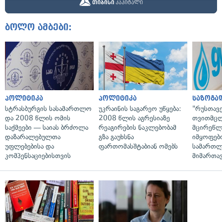
ბოლო ამბები:
პოლიტიკა
პოლიტიკა
საზოგა
სტრასბურგის სასამართლო
უკრაინის საგარეო უწყება:
"რუსთავ
და 2008 წლის ომის
2008 წლის აგრესიაზე
თვითმც
საქმეები — საიას ბრძოლა
რეაგირების ნაკლებობამ
მცირეწლ
დაზარალებულთა
გზა გაუხსნა
იმყოფებ
უფლებებისა და
ფართომასშტაბიან ომებს
სამართლ
კომპენსაციებისთვის
მიმართა