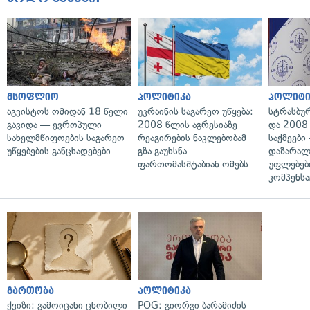
მსოფლიო
პოლიტიკა
პოლიტი
აგვისტოს ომიდან 18 წელი
უკრაინის საგარეო უწყება:
სტრასბუ
გავიდა — ევროპული
2008 წლის აგრესიაზე
და 2008
სახელმწიფოების საგარეო
რეაგირების ნაკლებობამ
საქმეები
უწყებების განცხადებები
გზა გაუხსნა
დაზარა
ფართომასშტაბიან ომებს
უფლებებ
კომპენსა
გართობა
პოლიტიკა
ქვიზი: გამოიცანი ცნობილი
POG: გიორგი ბარამიძის