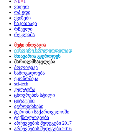
NE
×
T
ვიდეო
ოპ-ედი
ქვიზები
საკითხავი
რჩეული
რეკლამა
მეტი ინოვაცია
იცხოვრე სრულყოფილად
მთავარია გჯეროდეს
მართლმსაჯულება
პოლიტიკა
საზოგადოება
ეკონომიკა
sci-tech
კულტურა
ცხოვრების სტილი
ციტატები
აგრობიზნესი
ტურიზმი საქართველოში
ტექნოლოგიები
არჩევნების შედეგები 2017
არჩევნების შედეგები 2016