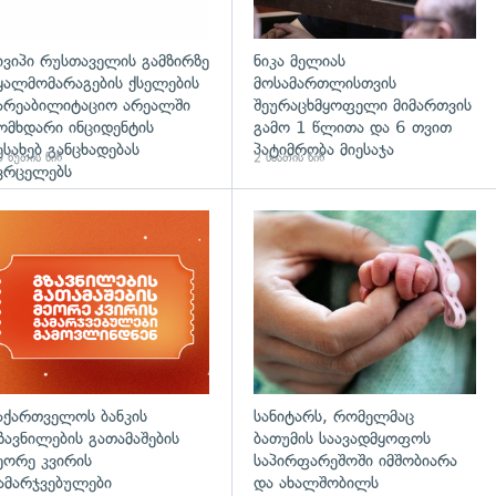
ივიპი რუსთაველის გამზირზე
ნიკა მელიას
ყალმომარაგების ქსელების
მოსამართლისთვის
არეაბილიტაციო არეალში
შეურაცხმყოფელი მიმართვის
ომხდარი ინციდენტის
გამო 1 წლითა და 6 თვით
ესახებ განცხადებას
პატიმრობა მიესაჯა
 წუთის წინ
2 საათის წინ
ვრცელებს
აქართველოს ბანკის
სანიტარს, რომელმაც
ზავნილების გათამაშების
ბათუმის საავადმყოფოს
ეორე კვირის
საპირფარეშოში იმშობიარა
ამარჯვებულები
და ახალშობილს