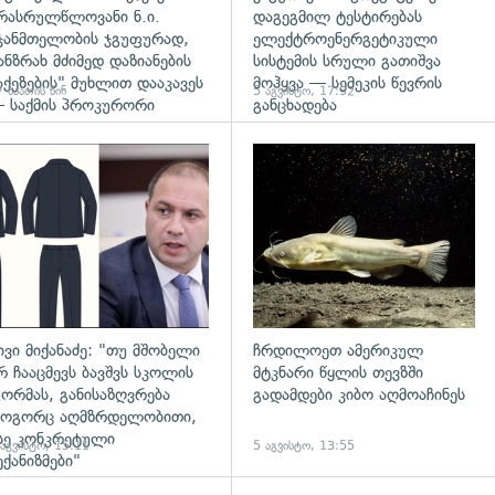
რასრულწლოვანი ნ.ი.
დაგეგმილ ტესტირებას
ჯანმთელობის ჯგუფურად,
ელექტროენერგეტიკული
ანზრახ მძიმედ დაზიანების
სისტემის სრული გათიშვა
აქეზების" მუხლით დააკავეს
მოჰყვა — სემეკის წევრის
 საათის წინ
5 აგვისტო, 17:32
 საქმის პროკურორი
განცხადება
დახედვა
გადახედვა
ივი მიქანაძე: "თუ მშობელი
ჩრდილოეთ ამერიკულ
რ ჩააცმევს ბავშვს სკოლის
მტკნარი წყლის თევზში
ორმას, განისაზღვრება
გადამდები კიბო აღმოაჩინეს
ოგორც აღმზრდელობითი,
სე კონკრეტული
 აგვისტო, 15:11
5 აგვისტო, 13:55
ექანიზმები"