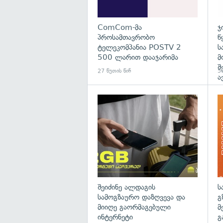
ComCom-მა
ჯ
პროსამთავრობო
წ
ტელეკომპანია POSTV 2
ს
500 ლარით დააჯარიმა
მ
შ
27 წუთის წინ
50
ა
შეიძინე ალდაგის
ს
სამოგზაურო დაზღვევა და
გ
მიიღე გაორმაგებული
მ
ინტერნეტი
გ