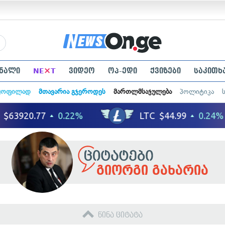
×
ნალი
NE
T
ვიდეო
ოპ-ედი
ქვიზები
საკითხ
ყოფილად
მთავარია გჯეროდეს
მართლმსაჯულება
პოლიტიკა
გიორგი გახარია
წინა ციტატა