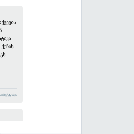
რქვევის
ნ
იტიკა
ქუჩის
ოგს
კომენტარი