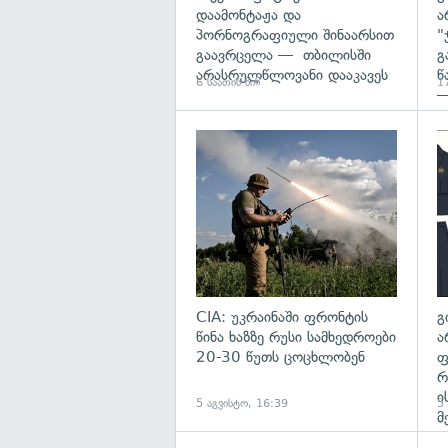
დაამონტაჟა და
ა
პორნოგრაფიული შინაარსით
"
გაავრცელა — თბილისში
გ
არასრულწლოვანი დააკავეს
წ
6 საათის წინ
17
—
გა
CIA: უკრაინაში ფრონტის
გ
წინა ხაზზე რუსი სამხედროები
ა
20-30 წუთს ცოცხლობენ
ფ
რ
ი
5 აგვისტო, 16:39
5
მ