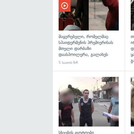
მაყურებელი, რომელმაც
თ
სპაიდერმენის პრემიერისას
ი
მთელი დარბაზი
დ
დაასპოილერა, გალახეს
ყ
გ
5 საათის წინ
5 
გა
სხვების ფოტოები
გ