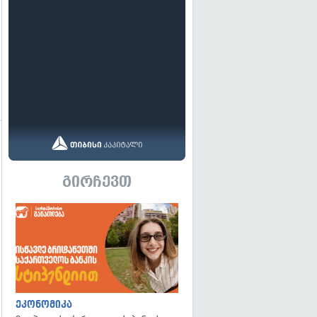
გადახედვა
გირჩევთ
ეკონომიკა