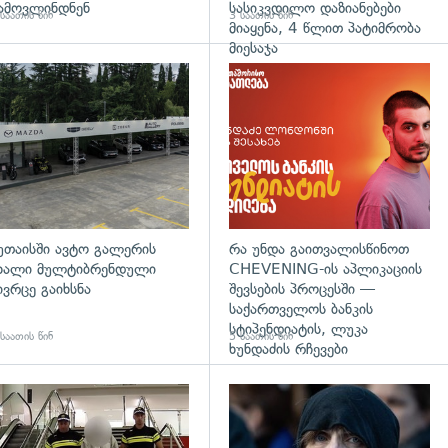
ამოვლინდნენ
სასიკვდილო დაზიანებები
საათის წინ
3 საათის წინ
მიაყენა, 4 წლით პატიმრობა
მიესაჯა
დახედვა
უთაისში ავტო გალერის
რა უნდა გაითვალისწინოთ
ხალი მულტიბრენდული
CHEVENING-ის აპლიკაციის
ივრცე გაიხსნა
შევსების პროცესში —
საქართველოს ბანკის
სტიპენდიატის, ლუკა
საათის წინ
5 საათის წინ
ხუნდაძის რჩევები
გადახედვა