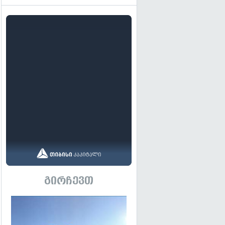
გირჩევთ
გადახედვა