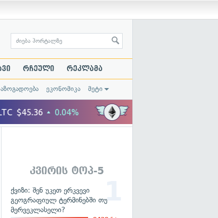
ავი
რჩეული
რეკლამა
საზოგადოება
ეკონომიკა
მეტი
კვირის ტოპ-5
ქვიზი: შენ უკეთ ერკვევი
გეოგრაფიულ ტერმინებში თუ
მერვეკლასელი?