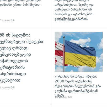
დამიანი ერთი მინიშნებით
ორგანიზებით, მცირე და
საშუალო ბიზნესისთვის
შრომის უსაფრთხოების
ვორკშოპი გაიმართა
 საათის წინ
17 საათის წინ
შშ-ის საელჩო:
დახედვა
ეერთებული შტატები
კვლავ ღრმად
შეშფოთებულია
საქართველოს
ტერიტორიის
ანგრძობადი
უკრაინის საგარეო უწყება:
კუპაციით
2008 წლის აგრესიაზე
რეაგირების ნაკლებობამ გზა
 საათის წინ
გაუხსნა ფართომასშტაბიან
ომებს
18 საათის წინ