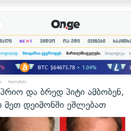
×
ნალი
NE
T
ვიდეო
ოპ-ედი
ქვიზები
საკითხ
ყოფილად
მთავარია გჯეროდეს
მართლმსაჯულება
პოლიტიკა
ა
ხელოვნება
რიო და ბრედ პიტი ამბობენ,
ს მეთ დეიმონში ეშლებათ