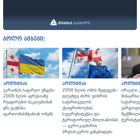
ბოლო ამბები:
პოლიტიკა
პოლიტიკა
პოლიტი
უკრაინის საგარეო უწყება:
2008 წლის ომის შედეგები
ირაკლი კ
2008 წლის აგრესიაზე
დღემდე ძირს უთხრის
შინაარსი
რეაგირების ნაკლებობამ
საქართველოს
საქართვ
გზა გაუხსნა
უსაფრთხოებას,
უარყოფი
ფართომასშტაბიან ომებს
სუვერენიტეტსა და
შექმნილ
ტერიტორიულ მთლიანობას
ტურისტე
— ევროკავშირის
პრესპიკერის განცხადება