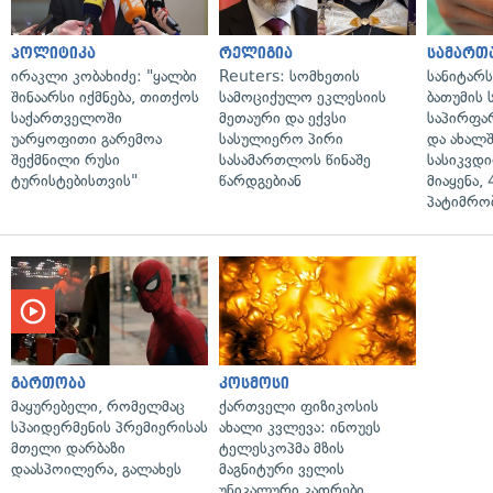
პოლიტიკა
რელიგია
სამართ
ირაკლი კობახიძე: "ყალბი
Reuters: სომხეთის
სანიტარ
შინაარსი იქმნება, თითქოს
სამოციქულო ეკლესიის
ბათუმის
საქართველოში
მეთაური და ექვსი
საპირფა
უარყოფითი გარემოა
სასულიერო პირი
და ახალ
შექმნილი რუსი
სასამართლოს წინაშე
სასიკვდი
ტურისტებისთვის"
წარდგებიან
მიაყენა,
პატიმრობ
გართობა
კოსმოსი
მაყურებელი, რომელმაც
ქართველი ფიზიკოსის
სპაიდერმენის პრემიერისას
ახალი კვლევა: ინოუეს
მთელი დარბაზი
ტელესკოპმა მზის
დაასპოილერა, გალახეს
მაგნიტური ველის
უნიკალური კადრები