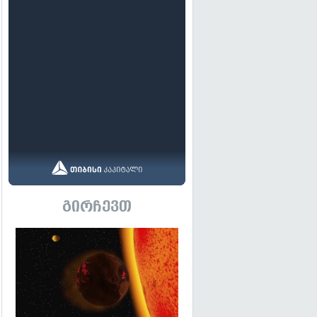
გირჩევთ
გადახედვა