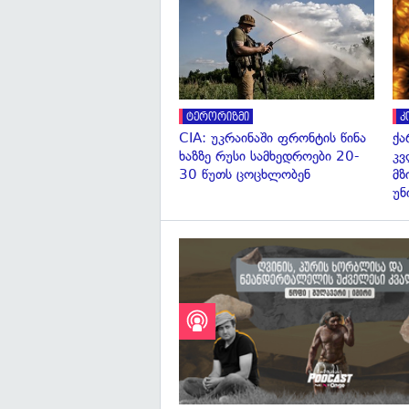
ტერორიზმი
კ
CIA: უკრაინაში ფრონტის წინა
ქა
ხაზზე რუსი სამხედროები 20-
კვ
30 წუთს ცოცხლობენ
მზ
უნ