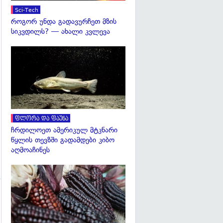
Sci-Tech
როგორ უნდა გადავურჩეთ მზის
სიკვდილს? — ახალი კვლევა
გადახედვა
ფლორა და ფაუნა
ჩრდილოეთ ამერიკულ მტკნარი
წყლის თევზში გადამდები კიბო
აღმოაჩინეს
გადახედვა