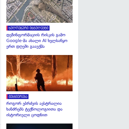
ხელოვნური ინტელექტი
დეზინფორმაციის რისკის გამო
Google-მა ახალი AI ხელსაწყო
ერთ დღეში გააუქმა
გადახედვა
მეცნიერება
როგორ ებრძვის ავსტრალია
ხანძრებს ტექნოლოგიითა და
ისტორიული ცოდნით