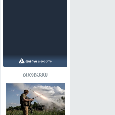
გირჩევთ
გადახედვა