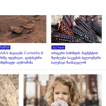
გადახედვა
გადახედვა
ოსმოსი
Sci-Tech
SA-ს მავალმა Curiosity-მ
იისფერი სიმინდის პიგმენტით
რსზე იდუმალი, ფიჭისებრი
შეიძლება საკვების ხელოვნური
ნდშაფტი აღმოაჩინა
საღებავი ჩაანაცვლონ
გადახედვა