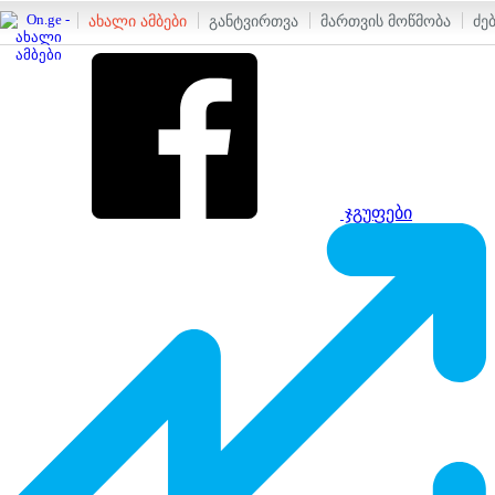
ახალი ამბები
განტვირთვა
მართვის მოწმობა
ძე
ჯგუფები