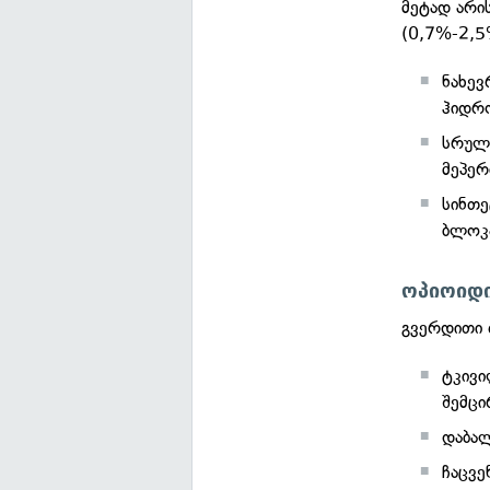
მეტად არი
(0,7%-2,5%
ნახევ
ჰიდრ
სრულ
მეპერ
სინთე
ბლოკა
ოპიოიდი
გვერდითი 
ტკივი
შემცი
დაბალ
ჩაცვე