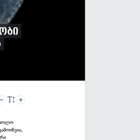
ობი
ა
 ბოლო
გამოიწვია,
ური