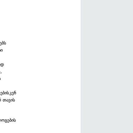
ებს
ბი
ად
,
ს
ებისკენ
ნ თავის
ლოგების