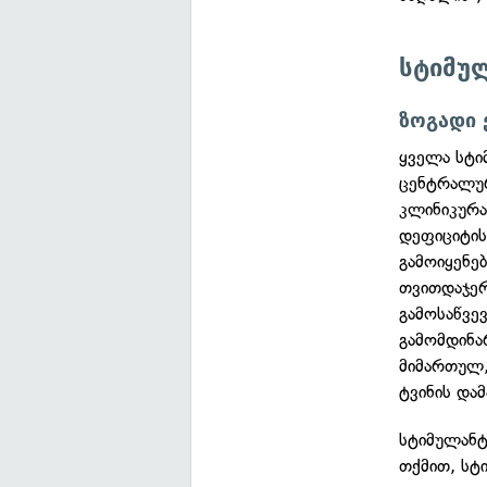
სტიმუ
ზოგადი 
ყველა სტი
ცენტრალურ
კლინიკურა
დეფიციტის
გამოიყენე
თვითდაჯერ
გამოსაწვე
გამომდინა
მიმართულ,
ტვინის და
სტიმულანტ
თქმით, სტ