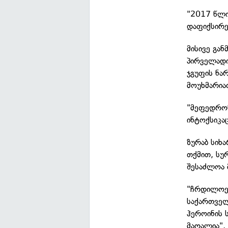
"2017 წლი
დაფიქსირე
მისივე გა
პირველადი
ჯგუფის ნა
მოუხმარია
"მეფედრონ
ინტოქსიკა
ზურაბ სიხ
თქმით, სუ
შესაძლოა 
"ჩრდილოეთ
საქართველ
ჰეროინის 
მაღალია",