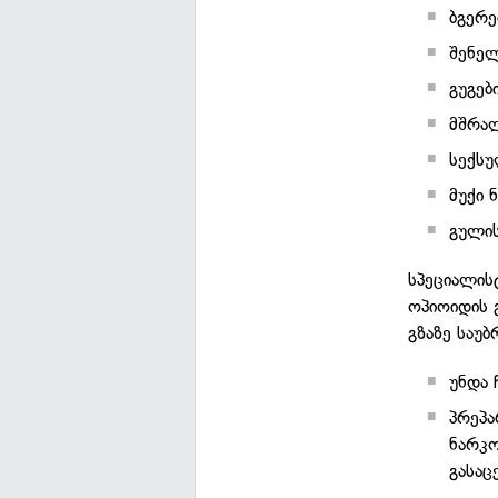
ბგერე
შენე
გუგებ
მშრალ
სექსუ
მუქი 
გულის
სპეციალის
ოპიოიდის 
გზაზე საუბ
უნდა 
პრეპ
ნარკო
გასაც