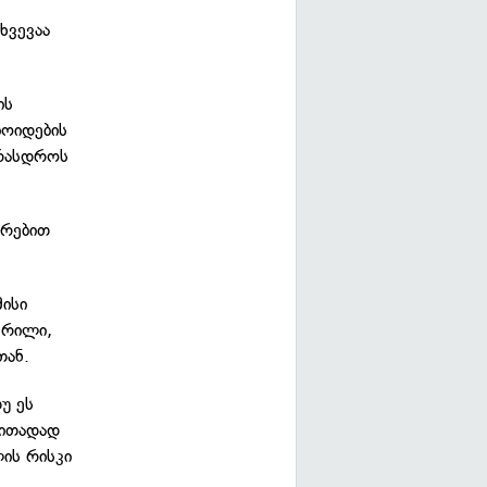
ხვევაა
ის
იოიდების
არასდროს
არებით
მისი
ერილი,
თან.
უ ეს
რითადად
ლის რისკი