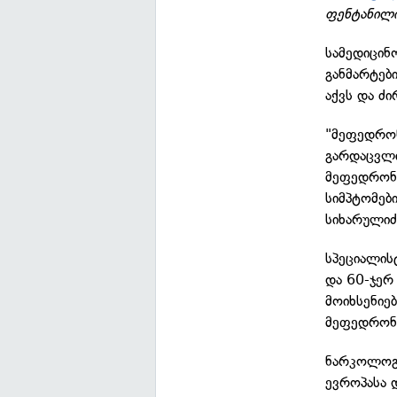
ფენტანილ
სამედიცინ
განმარტებ
აქვს და ძ
"მეფედრონ
გარდაცვლი
მეფედრონს
სიმპტომები
სიხარულიძ
სპეციალის
და 60-ჯე
მოიხსენიე
მეფედრონი
ნარკოლოგ
ევროპასა 