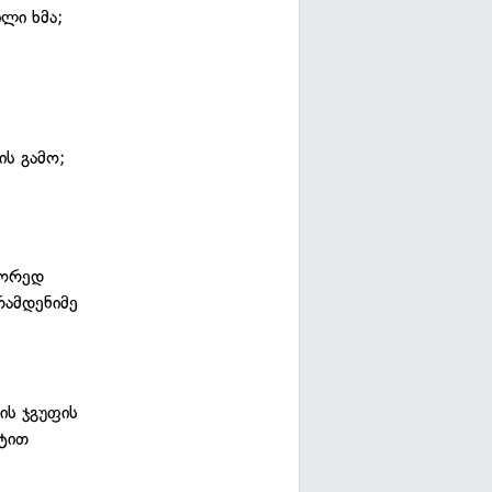
ლი ხმა;
ს გამო;
წორედ
რამდენიმე
ის ჯგუფის
პტით