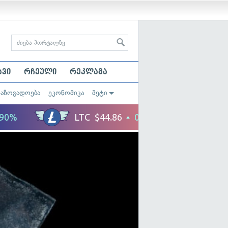
ავი
რჩეული
რეკლამა
საზოგადოება
ეკონომიკა
მეტი