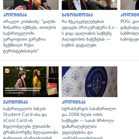
პოლიტიკა
საზოგადოება
პოლიტი
ირაკლი კობახიძე: "ყალბი
რა მტკიცებულებებით
POG: გიო
შინაარსი იქმნება, თითქოს
ედავება პროკურატურა ნ.ი.-
განცხადე
საქართველოში
ს გიგა ავალიანის საქმეზე
სამშობლ
უარყოფითი გარემოა
ძალადობის წაქეზებას —
საბოტაჟი
შექმნილი რუსი
საქმის დეტალები
ტურისტებისთვის"
ეკონომიკა
პოლიტიკა
საქართველოს ბანკის
სტრასბურგის სასამართლო
Student Card-ისა და
და 2008 წლის ომის
sCool Card-ის
საქმეები — საიას ბრძოლა
მფლობელები ქუთაისში
დაზარალებულთა
ტრანსპორტზე შეღავათიანი
უფლებებისა და
ტარიფით ისარგებლებენ
კომპენსაციებისთვის