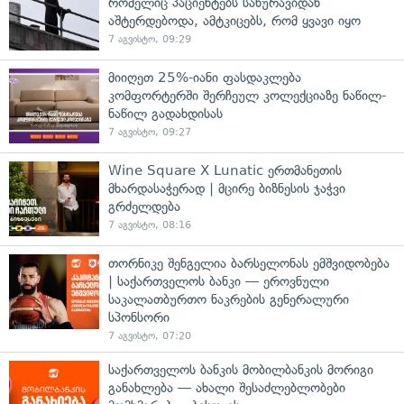
რომელიც პაციენტებს სახურავიდან
აშტერდებოდა, ამტკიცებს, რომ ყვავი იყო
7 აგვისტო, 09:29
მიიღეთ 25%-იანი ფასდაკლება
კომფორტერში შერჩეულ კოლექციაზე ნაწილ-
ნაწილ გადახდისას
7 აგვისტო, 09:27
Wine Square X Lunatic ერთმანეთის
მხარდასაჭერად | მცირე ბიზნესის ჯაჭვი
გრძელდება
7 აგვისტო, 08:16
თორნიკე შენგელია ბარსელონას ემშვიდობება
| საქართველოს ბანკი — ეროვნული
საკალათბურთო ნაკრების გენერალური
სპონსორი
7 აგვისტო, 07:20
საქართველოს ბანკის მობილბანკის მორიგი
განახლება — ახალი შესაძლებლობები